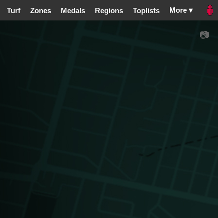
More ▾
Turf
Zones
Medals
Regions
Toplists
📷