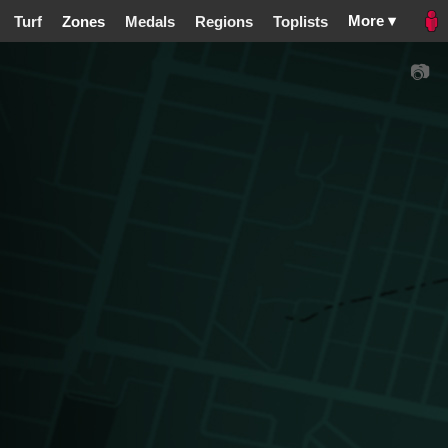
More ▾
Turf
Zones
Medals
Regions
Toplists
📷